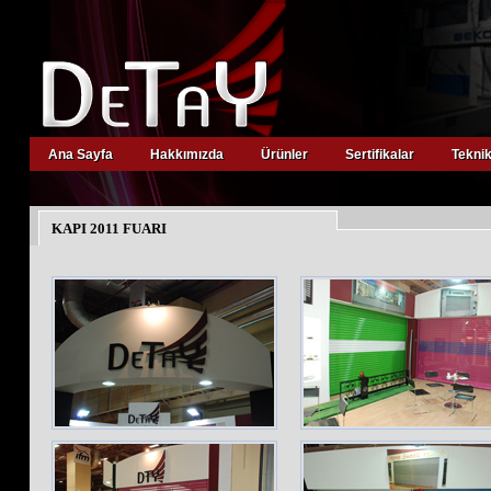
Ana Sayfa
Hakkımızda
Ürünler
Sertifikalar
Teknik
viagra
suomi
kamagra
oral
jelly
KAPI 2011 FUARI
levitra
kopen
kamagra
kopen
viagra
zonder
recept
viagra
apotheek
cialis
prijs
cialis
20mg
viagra
prijs