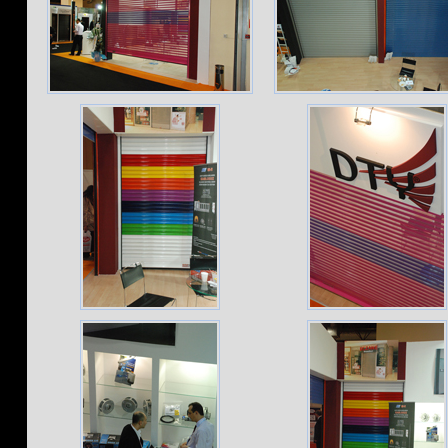
levitra
pris
kamagra
danmark
cialis
pris
viagra
uden
recept