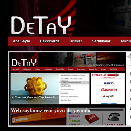
Ana Sayfa
Hakkımızda
Ürünler
Sertifikalar
Teknik
viagra
suomi
kamagra
oral
jelly
levitra
kopen
kamagra
kopen
viagra
zonder
recept
viagra
apotheek
cialis
prijs
cialis
20mg
viagra
prijs